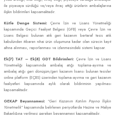
ile piyasaya sürdüğü ve/veya ihraç ettiği ürünlerin ambalajlarına
ilişkin bildirimleri kapsamaktadır.
Kütle Denge Sistemi:
Çevre İzin ve Lisans Yönetmeliği
kapsamında Geçici Faaliyet Belgesi (GFB) veya Çevre İzin ve
Lisans Belgesi bulunan atık geri kazanım bertaraf tesis atık
kabulünden itibaren nihai ürün oluşumuna kadar olan sürecin kayıt
altına alınması, raporlanması ve izlenmesindeki sistemi kapsar.
Ek(7) TAT – Ek(8) GDT Bildirimleri:
Çevre İzin ve Lisans
Yönetmeliği kapsamında ambalaj atığı toplama-ayırma ve
ambalaj atığı geri dönüşüm/geri kazanım lisansı bulunan tesisler
online platform (EÇBS) üzerinden toplama-ayırma ve geri kazanım
faaliyetleri kapsamında aylık olarak bildiriminin yapılması
kapsamaktadır.
GEKAP Beyannamesi:
“Geri Kazanım Katılım Payına İlişkin
Yönetmelik”
kapsamında belirlenen periyotlarda Hazine ve Maliye
Bakanlığına verilmesi gereken beyannameyi kapsamaktadır.