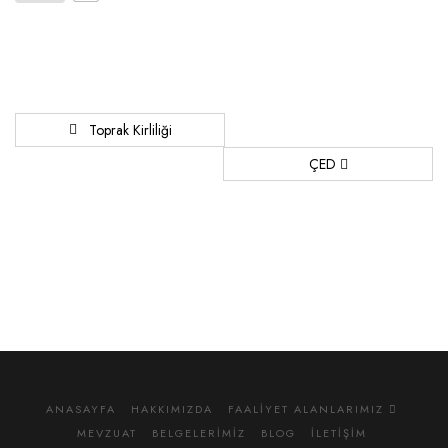
Toprak Kirliliği
ÇED
ANASAYFA
HAKKIMIZDA
FAALIYET ALANLARIMIZ
MEVZUAT
BELGELERIMIZ
BLOG
İLETIŞIM