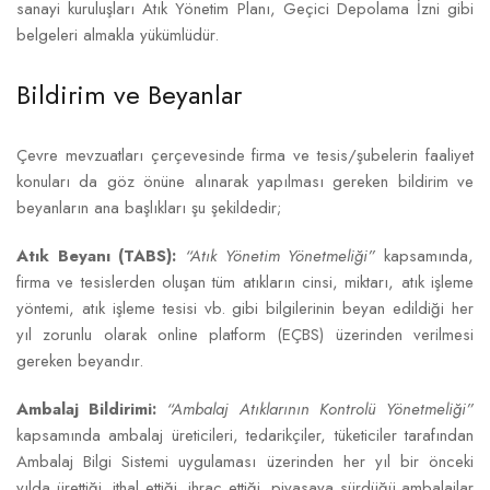
sanayi kuruluşları Atık Yönetim Planı, Geçici Depolama İzni gibi
belgeleri almakla yükümlüdür.
Bildirim ve Beyanlar
Çevre mevzuatları çerçevesinde firma ve tesis/şubelerin faaliyet
konuları da göz önüne alınarak yapılması gereken bildirim ve
beyanların ana başlıkları şu şekildedir;
Atık Beyanı (TABS):
“Atık Yönetim Yönetmeliği”
kapsamında,
firma ve tesislerden oluşan tüm atıkların cinsi, miktarı, atık işleme
yöntemi, atık işleme tesisi vb. gibi bilgilerinin beyan edildiği her
yıl zorunlu olarak online platform (EÇBS) üzerinden verilmesi
gereken beyandır.
Ambalaj Bildirimi:
“Ambalaj Atıklarının Kontrolü Yönetmeliği”
kapsamında ambalaj üreticileri, tedarikçiler, tüketiciler tarafından
Ambalaj Bilgi Sistemi uygulaması üzerinden her yıl bir önceki
yılda ürettiği, ithal ettiği, ihraç ettiği, piyasaya sürdüğü ambalajlar