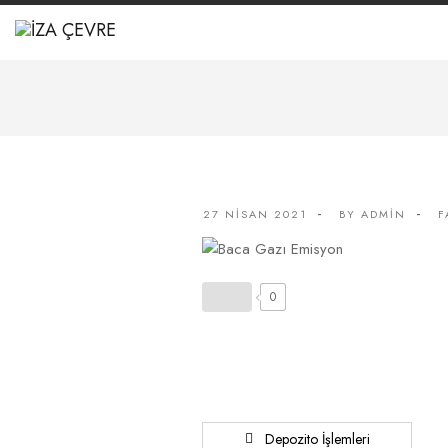
27 NISAN 2021
BY
ADMIN
F
0
Depozito İşlemleri