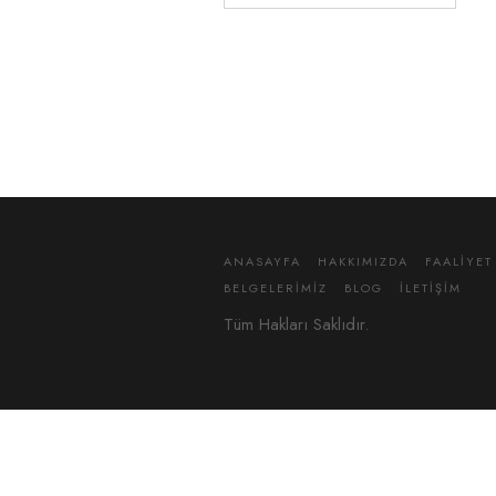
ANASAYFA
HAKKIMIZDA
FAALIYE
BELGELERIMIZ
BLOG
İLETIŞIM
Tüm Hakları Saklıdır.